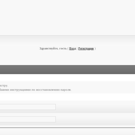
Здравствуйте, гость
(
Вход
|
Регистрация
)
истру.
ейшими инструкциями по восстановлению пароля.