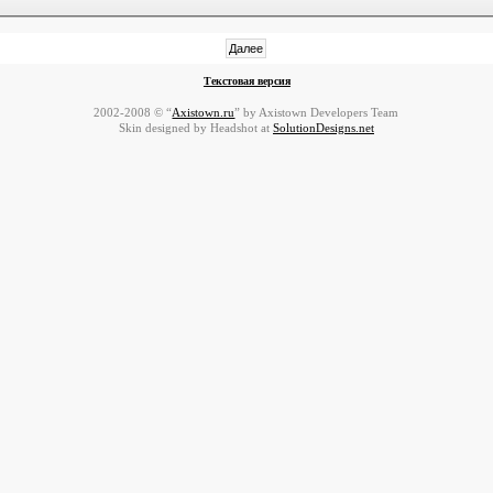
Текстовая версия
2002-2008 © “
Axistown.ru
” by Axistown Developers Team
Skin designed by Headshot at
SolutionDesigns.net