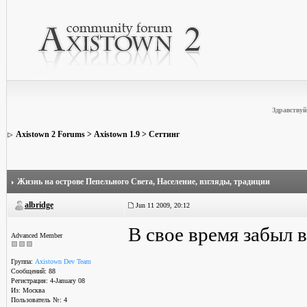
Здравствуй
Axistown 2 Forums
>
Axistown 1.9
>
Сеттинг
Жизнь на острове Пепельного Света
, Население, взгляды, традиции
albridge
Jun 11 2009, 20:12
В свое время забыл
Advanced Member
Группа:
Axistown Dev Team
Сообщений: 88
Регистрация: 4-January 08
Из: Москва
Пользователь №: 4