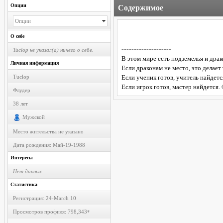
Опции
Содержимое
Опции
О себе
--------------------
Tuclop не указал(а) ничего о себе.
В этом мире есть подземелья и драк
Личная информация
Если драконам не место, это делает
Tuclop
Если ученик готов, учитель найдетс
Если игрок готов, мастер найдется.
Флудер
38
лет
Мужской
Место жительства не указано
Дата рождения:
Май-19-1988
Интересы
Нет данных
Статистика
Регистрация: 24-March 10
Просмотров профиля: 798,343
*