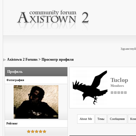
Здравствуй
Axistown 2 Forums
> Просмотр профиля
Профиль
Tuclop
Фотография
Members
About Me
Темы
Сообщения
Ком
Рейтинг