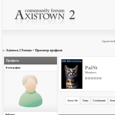
Здравствуй
Axistown 2 Forums
> Просмотр профиля
Профиль
PaiNt
Фотография
Members
About Me
Темы
Сообщения
Ком
Рейтинг