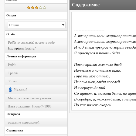
Содержимое
Опции
Опции
--------------------
О себе
А мне приснилось: миром правит л
А мне приснилось: миром правит м
PaiNt не указал(а) ничего о себе.
И над этим прекрасно горит звезда
http://ptests.fatal.ru/
Я проснулся и понял - беда...
Личная информация
После красно-желтых дней
PaiNt
Начнется и кончится зима.
Тролль
Горе ты мое от ума,
38
лет
Не печалься, гляди веселей.
И я вернусь домой
Мужской
Со щитом, а, может быть, на щит
Место жительства не указано
В серебре, а, может быть, в нищет
Но как можно скорей.
Дата рождения:
Июль-7-1988
Интересы
создание персонажей
Статистика