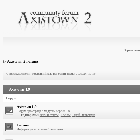
Здравствуй
Axistown 2 Forums
С возвращением, последний раз вы были здесь:
Сегодня, 17:15
Axistown 1.9
Форум
Axistown 1.9
Форум про сервер с модулем версии 1.9
— подфорумы:
Логи и отчёты
,
Квенты
,
Герой Экзистауна
Сеттинг
Информация о сеттинге Экзистауна