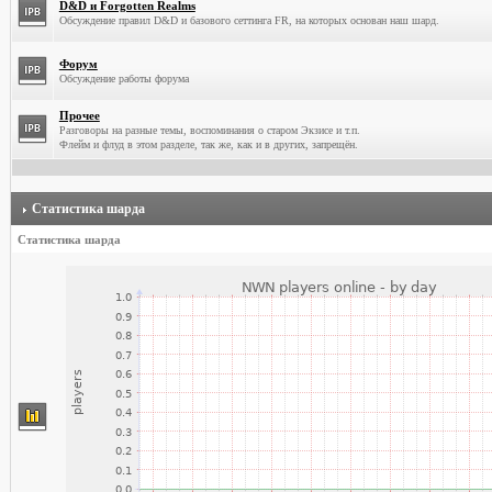
D&D и Forgotten Realms
Обсуждение правил D&D и базового сеттинга FR, на которых основан наш шард.
Форум
Обсуждение работы форума
Прочее
Разговоры на разные темы, воспоминания о старом Экзисе и т.п.
Флейм и флуд в этом разделе, так же, как и в других, запрещён.
Статистика шарда
Статистика шарда