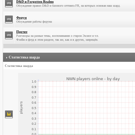
D&D и Forgotten Realms
Обсуждение правил D&D и базового сеттинга FR, на которых основан наш шард.
Форум
Обсуждение работы форума
Прочее
Разговоры на разные темы, воспоминания о старом Экзисе и т.п.
Флейм и флуд в этом разделе, так же, как и в других, запрещён.
Статистика шарда
Статистика шарда