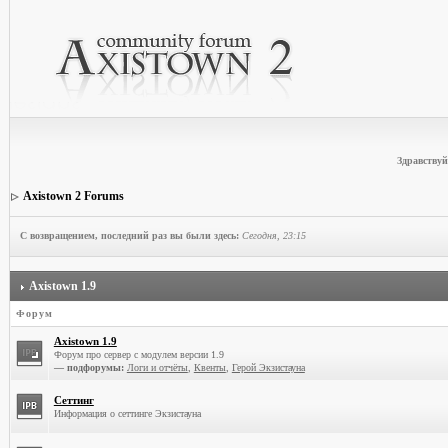
Здравствуй
Axistown 2 Forums
С возвращением, последний раз вы были здесь:
Сегодня, 23:15
Axistown 1.9
Форум
Axistown 1.9
Форум про сервер с модулем версии 1.9
— подфорумы:
Логи и отчёты
,
Квенты
,
Герой Экзистауна
Сеттинг
Информация о сеттинге Экзистауна