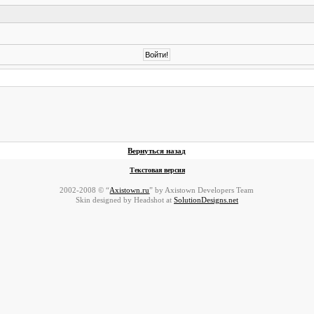
Вернуться назад
Текстовая версия
2002-2008 © “
Axistown.ru
” by Axistown Developers Team
Skin designed by Headshot at
SolutionDesigns.net