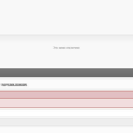
Это меню отключено
 к
разделам помощи
.