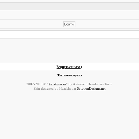
Вернуться назад
Текстовая версия
2002-2008 © “
Axistown.ru
” by Axistown Developers Team
Skin designed by Headshot at
SolutionDesigns.net