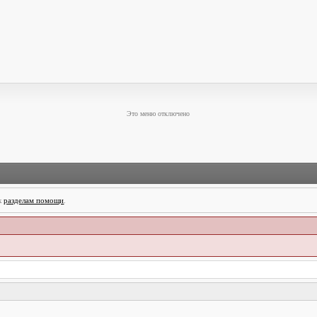
Это меню отключено
 к
разделам помощи
.