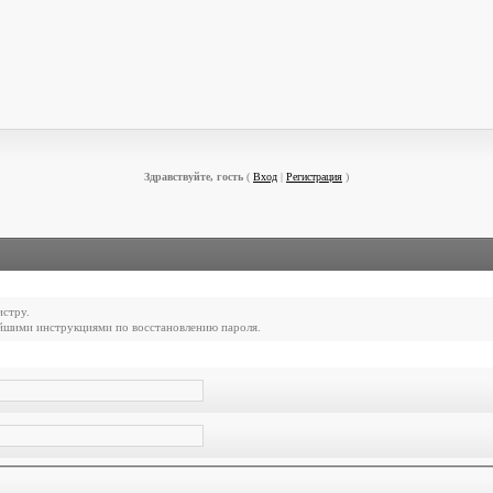
Здравствуйте, гость
(
Вход
|
Регистрация
)
истру.
ейшими инструкциями по восстановлению пароля.