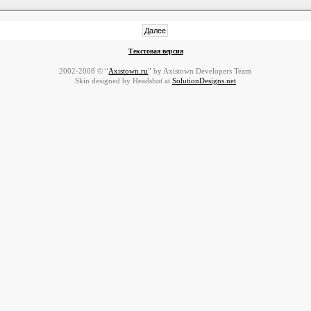
Текстовая версия
2002-2008 © “
Axistown.ru
” by Axistown Developers Team
Skin designed by Headshot at
SolutionDesigns.net