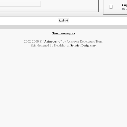
Ск
Не 
Текстовая версия
2002-2008 © “
Axistown.ru
” by Axistown Developers Team
Skin designed by Headshot at
SolutionDesigns.net