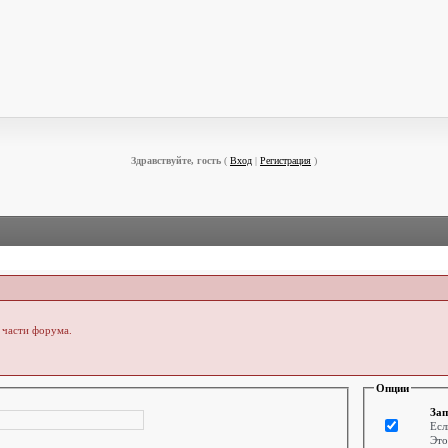
Здравствуйте, гость
(
Вход
|
Регистрация
)
й части форума.
Опции
Зап
Есл
Это