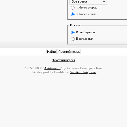
и более старые
и более новые
Искать
В сообщениях
В заголовках
Текстовая версия
2002-2008 © “
Axistown.ru
” by Axistown Developers Team
Skin designed by Headshot at
SolutionDesigns.net