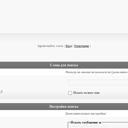
Здравствуйте, гость
(
Вход
|
Регистрация
)
Слова для поиска
Фильтр по имени пользователя (дополните
ю
]
Искать полное имя
Настройки поиска
Дополнительные настройки
Искать сообщения за