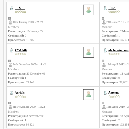
--- S ---
-Rue-
10th January 2009 - 21:24
24th June 2010 - 0
Members
Members
Регистрация:
10-January 09
Регистрация:
23-June
Сообщений:
0
Сообщений:
1
Просмотров:
91,205
Просмотров:
105,77
4251046
abchowto.com
24th December 2009 - 14:42
12th April 2012 - 
Members
Members
Регистрация:
20-December 09
Регистрация:
12-Apri
Сообщений:
1
Сообщений:
0
Просмотров:
93,146
Просмотров:
97,062
Aerials
Aeterna
3rd November 2009 - 16:22
18th April 2010 - 
Members
Members
Регистрация:
3-November 09
Регистрация:
18-Apri
Сообщений:
1
Сообщений:
2
Просмотров:
94,821
Просмотров:
102,15