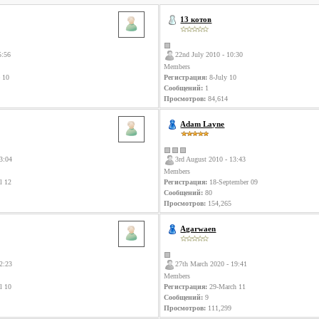
13 котов
5:56
22nd July 2010 - 10:30
Members
 10
Регистрация:
8-July 10
Сообщений:
1
4
Просмотров:
84,614
Adam Layne
23:04
3rd August 2010 - 13:43
Members
l 12
Регистрация:
18-September 09
Сообщений:
80
Просмотров:
154,265
Agarwaen
22:23
27th March 2020 - 19:41
Members
l 10
Регистрация:
29-March 11
Сообщений:
9
4
Просмотров:
111,299