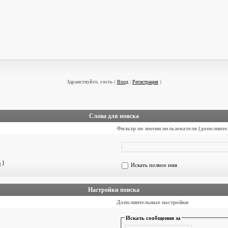
Здравствуйте, гость
(
Вход
|
Регистрация
)
Слова для поиска
Фильтр по имени пользователя (дополните
ю
]
Искать полное имя
Настройки поиска
Дополнительные настройки
Искать сообщения за