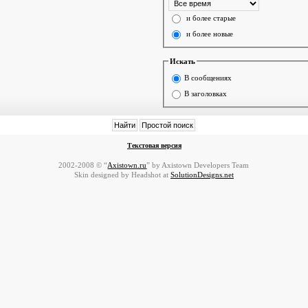
и более старые
и более новые
Искать
В сообщениях
В заголовках
Текстовая версия
2002-2008 © “
Axistown.ru
” by Axistown Developers Team
Skin designed by Headshot at
SolutionDesigns.net