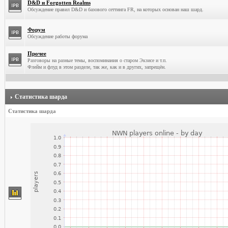
D&D и Forgotten Realms
Обсуждение правил D&D и базового сеттинга FR, на которых основан наш шард.
Форум
Обсуждение работы форума
Прочее
Разговоры на разные темы, воспоминания о старом Экзисе и т.п.
Флейм и флуд в этом разделе, так же, как и в других, запрещён.
Статистика шарда
Статистика шарда