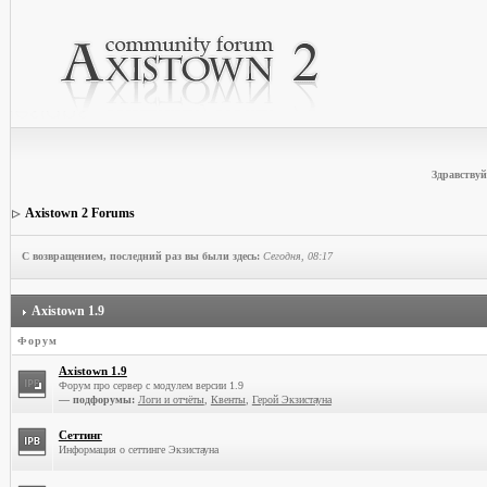
Здравствуй
Axistown 2 Forums
С возвращением, последний раз вы были здесь:
Сегодня, 08:17
Axistown 1.9
Форум
Axistown 1.9
Форум про сервер с модулем версии 1.9
— подфорумы:
Логи и отчёты
,
Квенты
,
Герой Экзистауна
Сеттинг
Информация о сеттинге Экзистауна