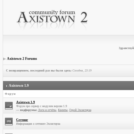
Здравствуй
Axistown 2 Forums
С возвращением, последний раз вы были здесь:
Сегодня, 23:19
Axistown 1.9
Форум
Axistown 1.9
Форум про сервер с модулем версии 1.9
— подфорумы:
Логи и отчёты
,
Квенты
,
Герой Экзистауна
Сеттинг
Информация о сеттинге Экзистауна