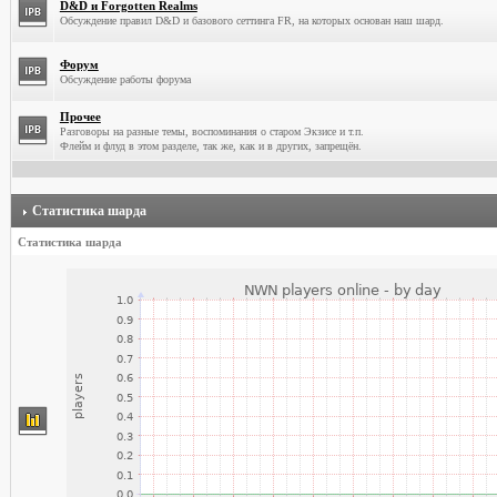
D&D и Forgotten Realms
Обсуждение правил D&D и базового сеттинга FR, на которых основан наш шард.
Форум
Обсуждение работы форума
Прочее
Разговоры на разные темы, воспоминания о старом Экзисе и т.п.
Флейм и флуд в этом разделе, так же, как и в других, запрещён.
Статистика шарда
Статистика шарда